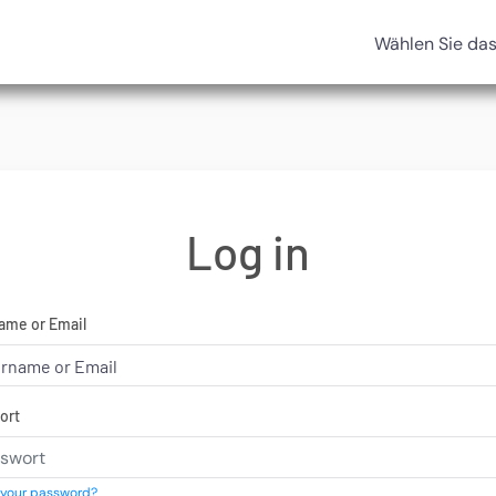
Wählen Sie da
Log in
ame or Email
ort
 your password?