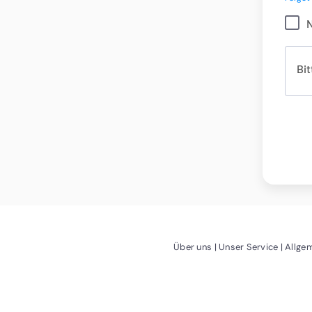
Bit
(Öffnet ein neues Fenst
(Öffnet 
Über uns
Unser Service
Allge