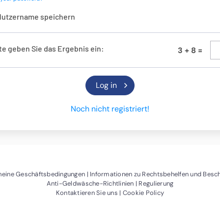
Nutzername speichern
te geben Sie das Ergebnis ein:
3
+
8
=
Noch nicht registriert!
er)
ein neues Fenster)
(Öffnet ein neues Fenster)
meine Geschäftsbedingungen
Informationen zu Rechtsbehelfen und Bes
(Öffnet ein neues Fenster)
Anti-Geldwäsche-Richtlinien
Regulierung
(Öffnet ein neues Fenster)
(Öffnet ein neues 
Kontaktieren Sie uns
Cookie Policy